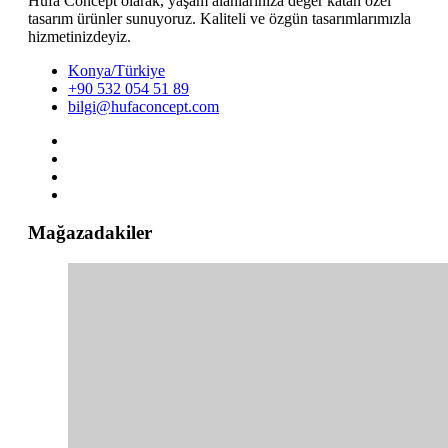
Hufa Concept olarak, yaşam alanlarınıza değer katan özel
tasarım ürünler sunuyoruz. Kaliteli ve özgün tasarımlarımızla
hizmetinizdeyiz.
Konya/Türkiye
+90 532 054 51 89
bilgi@hufaconcept.com
Mağazadakiler