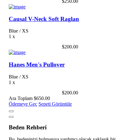
$250.00
Causal V-Neck Soft Raglan
Blue / XS
1
x
$200.00
Hanes Men's Pullover
Blue / XS
1
x
$200.00
Ara Toplam
$650.00
Ödemeye Geç
Sepeti Görüntüle
Beden Rehberi
Bu, bedeninizi bulmanıza yardımcı olacak yaklaşık bir