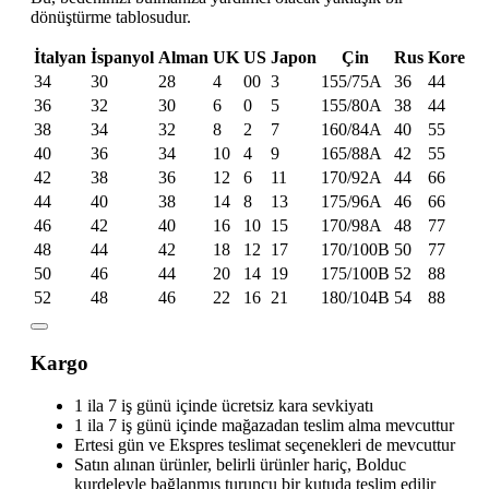
dönüştürme tablosudur.
İtalyan
İspanyol
Alman
UK
US
Japon
Çin
Rus
Kore
34
30
28
4
00
3
155/75A
36
44
36
32
30
6
0
5
155/80A
38
44
38
34
32
8
2
7
160/84A
40
55
40
36
34
10
4
9
165/88A
42
55
42
38
36
12
6
11
170/92A
44
66
44
40
38
14
8
13
175/96A
46
66
46
42
40
16
10
15
170/98A
48
77
48
44
42
18
12
17
170/100B
50
77
50
46
44
20
14
19
175/100B
52
88
52
48
46
22
16
21
180/104B
54
88
Kargo
1 ila 7 iş günü içinde ücretsiz kara sevkiyatı
1 ila 7 iş günü içinde mağazadan teslim alma mevcuttur
Ertesi gün ve Ekspres teslimat seçenekleri de mevcuttur
Satın alınan ürünler, belirli ürünler hariç, Bolduc
kurdeleyle bağlanmış turuncu bir kutuda teslim edilir