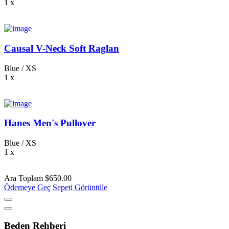
1
x
Causal V-Neck Soft Raglan
Blue / XS
1
x
Hanes Men's Pullover
Blue / XS
1
x
Ara Toplam
$650.00
Ödemeye Geç
Sepeti Görüntüle
Beden Rehberi