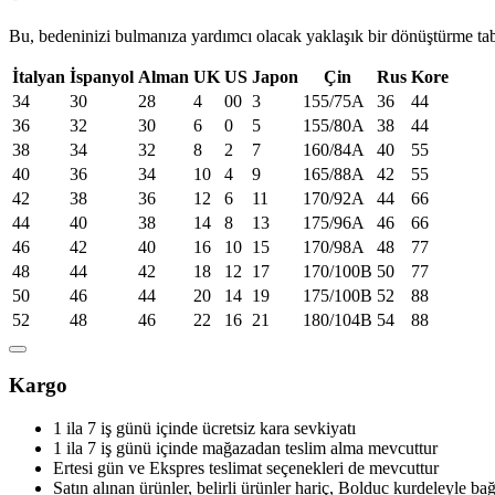
Bu, bedeninizi bulmanıza yardımcı olacak yaklaşık bir dönüştürme ta
İtalyan
İspanyol
Alman
UK
US
Japon
Çin
Rus
Kore
34
30
28
4
00
3
155/75A
36
44
36
32
30
6
0
5
155/80A
38
44
38
34
32
8
2
7
160/84A
40
55
40
36
34
10
4
9
165/88A
42
55
42
38
36
12
6
11
170/92A
44
66
44
40
38
14
8
13
175/96A
46
66
46
42
40
16
10
15
170/98A
48
77
48
44
42
18
12
17
170/100B
50
77
50
46
44
20
14
19
175/100B
52
88
52
48
46
22
16
21
180/104B
54
88
Kargo
1 ila 7 iş günü içinde ücretsiz kara sevkiyatı
1 ila 7 iş günü içinde mağazadan teslim alma mevcuttur
Ertesi gün ve Ekspres teslimat seçenekleri de mevcuttur
Satın alınan ürünler, belirli ürünler hariç, Bolduc kurdeleyle ba