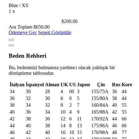
Blue / XS
1
x
$200.00
Ara Toplam
$650.00
Ödemeye Geç
Sepeti Görüntüle
Beden Rehberi
Bu, bedeninizi bulmanıza yardımcı olacak yaklaşık bir
dönüştürme tablosudur.
İtalyan
İspanyol
Alman
UK
US
Japon
Çin
Rus
Kore
34
30
28
4
00
3
155/75A
36
44
36
32
30
6
0
5
155/80A
38
44
38
34
32
8
2
7
160/84A
40
55
40
36
34
10
4
9
165/88A
42
55
42
38
36
12
6
11
170/92A
44
66
44
40
38
14
8
13
175/96A
46
66
46
42
40
16
10
15
170/98A
48
77