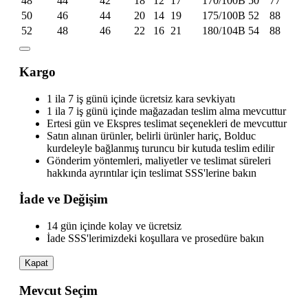
48
44
42
18
12
17
170/100B
50
77
50
46
44
20
14
19
175/100B
52
88
52
48
46
22
16
21
180/104B
54
88
Kargo
1 ila 7 iş günü içinde ücretsiz kara sevkiyatı
1 ila 7 iş günü içinde mağazadan teslim alma mevcuttur
Ertesi gün ve Ekspres teslimat seçenekleri de mevcuttur
Satın alınan ürünler, belirli ürünler hariç, Bolduc
kurdeleyle bağlanmış turuncu bir kutuda teslim edilir
Gönderim yöntemleri, maliyetler ve teslimat süreleri
hakkında ayrıntılar için teslimat SSS'lerine bakın
İade ve Değişim
14 gün içinde kolay ve ücretsiz
İade SSS'lerimizdeki koşullara ve prosedüre bakın
Kapat
Mevcut Seçim