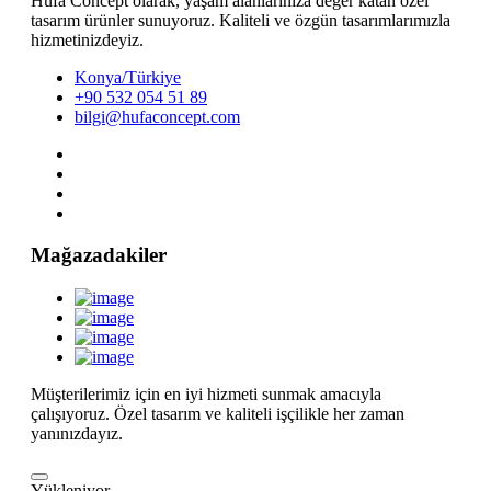
Hufa Concept olarak, yaşam alanlarınıza değer katan özel
tasarım ürünler sunuyoruz. Kaliteli ve özgün tasarımlarımızla
hizmetinizdeyiz.
Konya/Türkiye
+90 532 054 51 89
bilgi@hufaconcept.com
Mağazadakiler
Müşterilerimiz için en iyi hizmeti sunmak amacıyla
çalışıyoruz. Özel tasarım ve kaliteli işçilikle her zaman
yanınızdayız.
Yükleniyor...