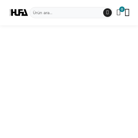
0
Dünya Haritaları
Haritalar
Ledli Dünya Haritaları
Metal Tablo
Set Dünya Haritaları
Metal Saat
Hufa Concept Koleksiyonu
Benzersiz Tasarımları Keşfedin