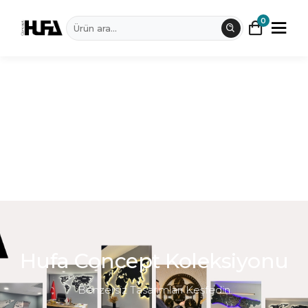
0
Dünya Haritaları
Haritalar
Ledli Dünya Haritaları
Metal Tablo
Set Dünya Haritaları
Metal Saat
Hufa Concept Koleksiyonu
Benzersiz Tasarımları Keşfedin