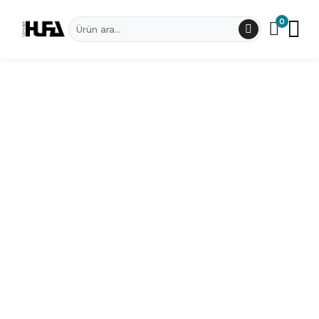
0
Dünya Haritaları
Haritalar
Ledli Dünya Haritaları
Metal Tablo
Set Dünya Haritaları
Metal Saat
Hufa Concept Koleksiyonu
Benzersiz Tasarımları Keşfedin