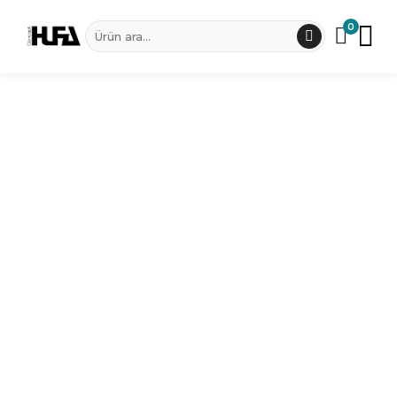
0
Dünya Haritaları
Haritalar
Ledli Dünya Haritaları
Metal Tablo
Set Dünya Haritaları
Metal Saat
Hufa Concept Koleksiyonu
Benzersiz Tasarımları Keşfedin